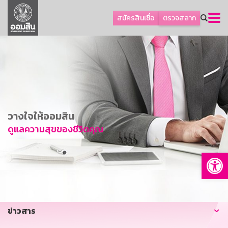
ลูกค้าธุรกิจ
สมัครสินเชื่อ
ตรวจสลาก
ลูกค้าผู้ประกอบรายย่อย
โปรโมชัน
ออมเพื่อสุข
เกี่ยวกับธนาคาร
การพัฒนาที่ยั่งยืน
วางใจให้ออมสิน
ข่าวสาร
ดูแลความสุขของชีวิตคุณ
บริการทางการเงิน
Op
อื่นๆ
ติดต่อเรา
บริการออนไลน์
ข่าวสาร
TH
EN
GSB Society