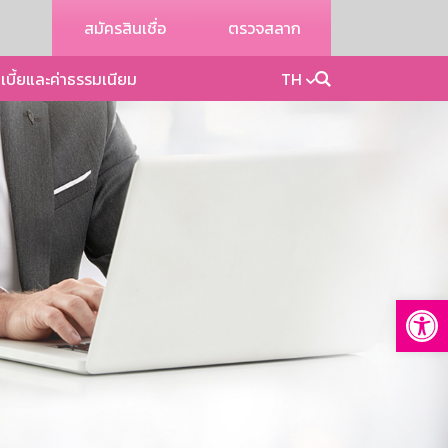
สมัครสินเชื่อ
ตรวจสลาก
เบี้ยและค่าธรรมเนียม
TH
Op