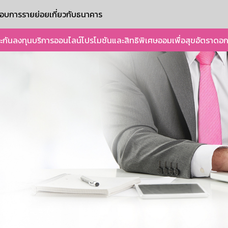
ะกอบการรายย่อย
เกี่ยวกับธนาคาร
ะกัน
ลงทุน
บริการออนไลน์
โปรโมชันและสิทธิพิเศษ
ออมเพื่อสุข
อัตราดอก