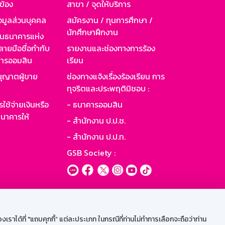
วข้อง
สาขา / จุดให้บริการ
อมูลส่วนบุคคล
สมัครงาน / ทุนการศึกษา /
นักศึกษาฝึกงาน
านธนาคารแห่ง
ายมือชื่อกำกับ
รายงานและช่องทางการร้อง
าคารออมสิน
เรียน
ุญาตผู้ขาย
ช่องทางแจ้งเรื่องร้องเรียน การ
ทุจริตและประพฤติมิชอบ :
ใช้จ่ายเงินหรือ
- ธนาคารออมสิน
นาคารให้
- สำนักงาน ป.ป.ช.
- สำนักงาน ป.ป.ท.
GSB Society :
ะบบเน็ตเมล
ราได้ที่ "แถบคุกกี้” แต่ละประเภท ในกรณีที่ท่านไม่ทำการเลือกจะถือว่าท่าน