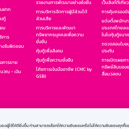
รายงานการพัฒนาอย่างยั่งยืน
เว็บลิงก์ที่เกี่ย
งินฝาก
การบริหารจัดการผู้มีส่วนได้
การคุ้มครองข้
นกู้
ส่วนเสีย
แต่งตั้งพนักง
ียม
การบริหารและพัฒนา
ประเทศไทยลงล
ทรัพยากรบุคคลเพื่อความ
ในใบหุ้นกู้ธน
ริการ
ยั่งยืน
ตรวจสอบใบอน
ย่างรับผิดชอบ
หุ้นกู้เพื่อสังคม
ประกัน
หุ้นกู้เพื่อความยั่งยืน
การเปิดเผยการ
รอการขาย
ทรัพย์สินของธ
โค้ชการเงินมืออาชีพ (CMC by
ำนวณ - เงิน
สื่อมวลชน
GSB)
กงาน
Web HR
GSB Wisdom
M-Search
เข้าสู่ร
ผู้ใช้ให้ดียิ่งขึ้น ท่านสามารถเลือกให้ความยินยอมหรือไม่ให้ความยินยอมคุกกี้ของเ