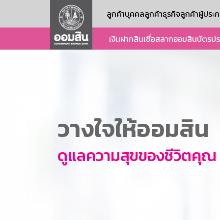
ลูกค้าบุคคล
ลูกค้าธุรกิจ
ลูกค้าผู้ปร
เงินฝาก
สินเชื่อ
สลากออมสิน
บัตร
ปร
วางใจให้ออมสิน
ดูแลความสุขของชีวิตคุณ