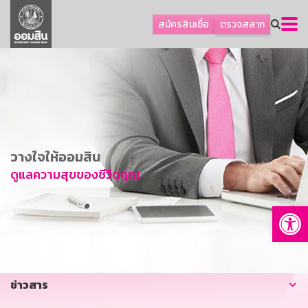
ลูกค้าธุรกิจ
สมัครสินเชื่อ
ตรวจสลาก
ลูกค้าผู้ประกอบรายย่อย
โปรโมชัน
ออมเพื่อสุข
เกี่ยวกับธนาคาร
การพัฒนาที่ยั่งยืน
วางใจให้ออมสิน
ข่าวสาร
ดูแลความสุขของชีวิตคุณ
บริการทางการเงิน
Op
อื่นๆ
ติดต่อเรา
บริการออนไลน์
ข่าวสาร
TH
EN
GSB Society