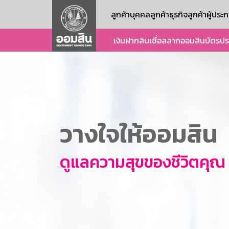
ลูกค้าบุคคล
ลูกค้าธุรกิจ
ลูกค้าผู้ปร
เงินฝาก
สินเชื่อ
สลากออมสิน
บัตร
ปร
วางใจให้ออมสิน
ดูแลความสุขของชีวิตคุณ