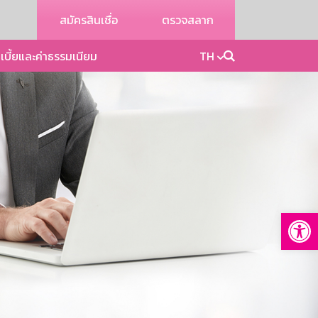
สมัครสินเชื่อ
ตรวจสลาก
เบี้ยและค่าธรรมเนียม
TH
Op