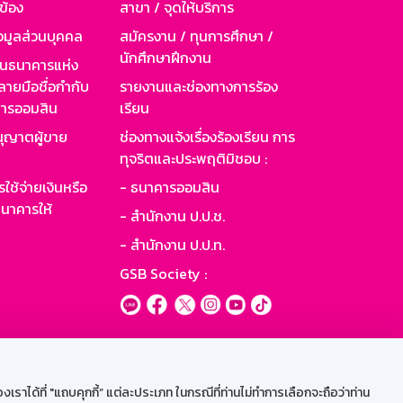
วข้อง
สาขา / จุดให้บริการ
อมูลส่วนบุคคล
สมัครงาน / ทุนการศึกษา /
นักศึกษาฝึกงาน
านธนาคารแห่ง
ายมือชื่อกำกับ
รายงานและช่องทางการร้อง
าคารออมสิน
เรียน
ุญาตผู้ขาย
ช่องทางแจ้งเรื่องร้องเรียน การ
ทุจริตและประพฤติมิชอบ :
ใช้จ่ายเงินหรือ
- ธนาคารออมสิน
นาคารให้
- สำนักงาน ป.ป.ช.
- สำนักงาน ป.ป.ท.
GSB Society :
ะบบเน็ตเมล
ราได้ที่ "แถบคุกกี้” แต่ละประเภท ในกรณีที่ท่านไม่ทำการเลือกจะถือว่าท่าน