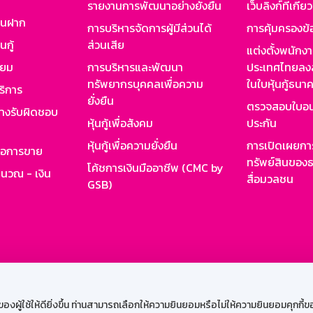
รายงานการพัฒนาอย่างยั่งยืน
เว็บลิงก์ที่เกี่ย
งินฝาก
การบริหารจัดการผู้มีส่วนได้
การคุ้มครองข้
นกู้
ส่วนเสีย
แต่งตั้งพนักง
ียม
การบริหารและพัฒนา
ประเทศไทยลงล
ทรัพยากรบุคคลเพื่อความ
ในใบหุ้นกู้ธน
ริการ
ยั่งยืน
ตรวจสอบใบอน
ย่างรับผิดชอบ
หุ้นกู้เพื่อสังคม
ประกัน
หุ้นกู้เพื่อความยั่งยืน
การเปิดเผยการ
รอการขาย
ทรัพย์สินของธ
โค้ชการเงินมืออาชีพ (CMC by
ำนวณ - เงิน
สื่อมวลชน
GSB)
กงาน
Web HR
GSB Wisdom
M-Search
เข้าสู่ร
ผู้ใช้ให้ดียิ่งขึ้น ท่านสามารถเลือกให้ความยินยอมหรือไม่ให้ความยินยอมคุกกี้ของเ