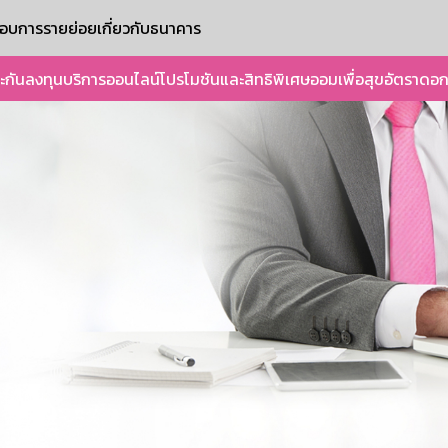
ะกอบการรายย่อย
เกี่ยวกับธนาคาร
ะกัน
ลงทุน
บริการออนไลน์
โปรโมชันและสิทธิพิเศษ
ออมเพื่อสุข
อัตราดอก