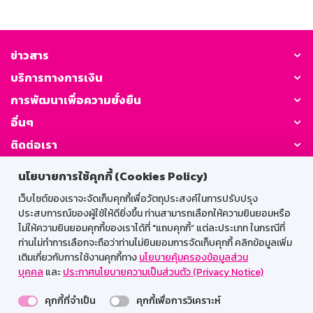
ข่าวสาร
บริการทางการเงิน
การพัฒนาเพื่อความยั่งยืน
อื่นๆ
ติดต่อเรา
นโยบายการใช้คุกกี้ (Cookies Policy)
GSB Society:
เว็บไซต์ของเราจะจัดเก็บคุกกี้เพื่อวัตถุประสงค์ในการปรับปรุง
ประสบการณ์ของผู้ใช้ให้ดียิ่งขึ้น ท่านสามารถเลือกให้ความยินยอมหรือ
ไม่ให้ความยินยอมคุกกี้ของเราได้ที่ "แถบคุกกี้” แต่ละประเภท ในกรณีที่
สำหรับพนักงาน
ท่านไม่ทำการเลือกจะถือว่าท่านไม่ยินยอมการจัดเก็บคุกกี้ คลิกข้อมูลเพิ่ม
เติมเกี่ยวกับการใช้งานคุกกี้ทาง
นโยบายคุ้มครองข้อมูลส่วน
Web HR
GSB Wisdom
M-Search
บุคคล
และ
ประกาศนโยบายความเป็นส่วนตัว (Privacy Notice)
เข้าสู่ระบบเน็ตเมล
คุกกี้ที่จำเป็น
คุกกี้เพื่อการวิเคราะห์