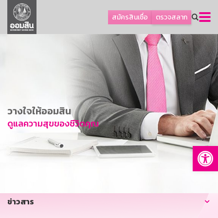
ลูกค้าธุรกิจ
สมัครสินเชื่อ
ตรวจสลาก
ลูกค้าผู้ประกอบรายย่อย
โปรโมชัน
ออมเพื่อสุข
เกี่ยวกับธนาคาร
การพัฒนาที่ยั่งยืน
วางใจให้ออมสิน
ข่าวสาร
ดูแลความสุขของชีวิตคุณ
บริการทางการเงิน
Op
อื่นๆ
ติดต่อเรา
บริการออนไลน์
ข่าวสาร
TH
EN
GSB Society