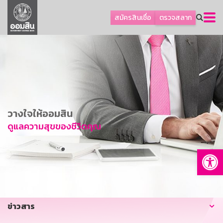
ลูกค้าธุรกิจ
สมัครสินเชื่อ
ตรวจสลาก
ลูกค้าผู้ประกอบรายย่อย
โปรโมชัน
ออมเพื่อสุข
เกี่ยวกับธนาคาร
การพัฒนาที่ยั่งยืน
วางใจให้ออมสิน
ข่าวสาร
ดูแลความสุขของชีวิตคุณ
บริการทางการเงิน
Op
อื่นๆ
ติดต่อเรา
บริการออนไลน์
ข่าวสาร
TH
EN
GSB Society