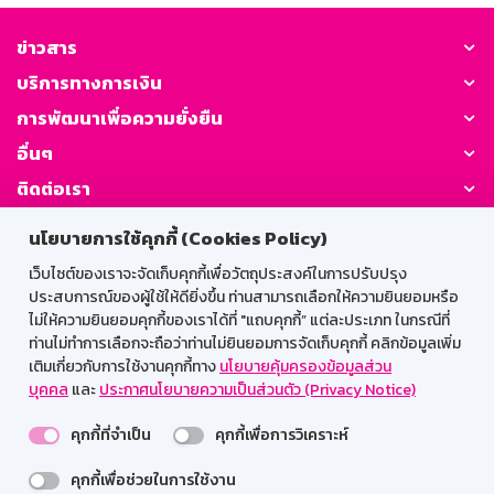
ข่าวสาร
บริการทางการเงิน
การพัฒนาเพื่อความยั่งยืน
อื่นๆ
ติดต่อเรา
นโยบายการใช้คุกกี้ (Cookies Policy)
GSB Society:
เว็บไซต์ของเราจะจัดเก็บคุกกี้เพื่อวัตถุประสงค์ในการปรับปรุง
ประสบการณ์ของผู้ใช้ให้ดียิ่งขึ้น ท่านสามารถเลือกให้ความยินยอมหรือ
ไม่ให้ความยินยอมคุกกี้ของเราได้ที่ "แถบคุกกี้” แต่ละประเภท ในกรณีที่
สำหรับพนักงาน
ท่านไม่ทำการเลือกจะถือว่าท่านไม่ยินยอมการจัดเก็บคุกกี้ คลิกข้อมูลเพิ่ม
เติมเกี่ยวกับการใช้งานคุกกี้ทาง
นโยบายคุ้มครองข้อมูลส่วน
Web HR
GSB Wisdom
M-Search
บุคคล
และ
ประกาศนโยบายความเป็นส่วนตัว (Privacy Notice)
เข้าสู่ระบบเน็ตเมล
คุกกี้ที่จำเป็น
คุกกี้เพื่อการวิเคราะห์
คุกกี้เพื่อช่วยในการใช้งาน