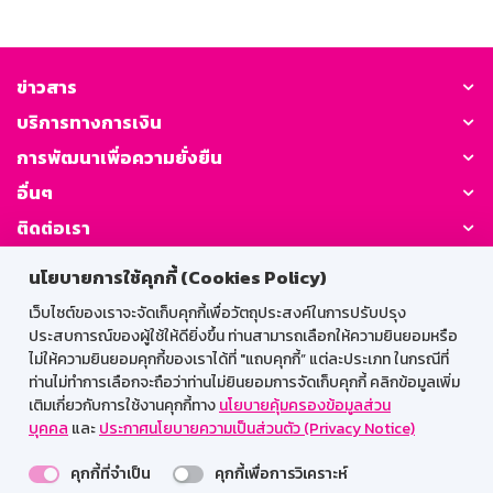
ข่าวสาร
บริการทางการเงิน
การพัฒนาเพื่อความยั่งยืน
อื่นๆ
ติดต่อเรา
นโยบายการใช้คุกกี้ (Cookies Policy)
GSB Society:
เว็บไซต์ของเราจะจัดเก็บคุกกี้เพื่อวัตถุประสงค์ในการปรับปรุง
ประสบการณ์ของผู้ใช้ให้ดียิ่งขึ้น ท่านสามารถเลือกให้ความยินยอมหรือ
ไม่ให้ความยินยอมคุกกี้ของเราได้ที่ "แถบคุกกี้” แต่ละประเภท ในกรณีที่
สำหรับพนักงาน
ท่านไม่ทำการเลือกจะถือว่าท่านไม่ยินยอมการจัดเก็บคุกกี้ คลิกข้อมูลเพิ่ม
เติมเกี่ยวกับการใช้งานคุกกี้ทาง
นโยบายคุ้มครองข้อมูลส่วน
Web HR
GSB Wisdom
M-Search
บุคคล
และ
ประกาศนโยบายความเป็นส่วนตัว (Privacy Notice)
เข้าสู่ระบบเน็ตเมล
คุกกี้ที่จำเป็น
คุกกี้เพื่อการวิเคราะห์