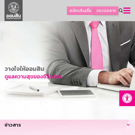
ลูกค้าธุรกิจ
สมัครสินเชื่อ
ตรวจสลาก
ลูกค้าผู้ประกอบรายย่อย
โปรโมชัน
ออมเพื่อสุข
เกี่ยวกับธนาคาร
การพัฒนาที่ยั่งยืน
วางใจให้ออมสิน
ข่าวสาร
ดูแลความสุขของชีวิตคุณ
บริการทางการเงิน
Op
อื่นๆ
ติดต่อเรา
บริการออนไลน์
ข่าวสาร
TH
EN
GSB Society