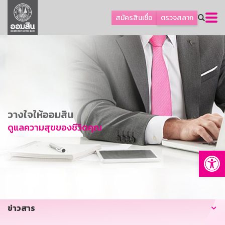
ลูกค้าธุรกิจ
สมัครสินเชื่อ
ตรวจสลาก
ลูกค้าผู้ประกอบรายย่อย
โปรโมชัน
ออมเพื่อสุข
เกี่ยวกับธนาคาร
การพัฒนาที่ยั่งยืน
วางใจให้ออมสิน
ข่าวสาร
ดูแลความสุขของชีวิตคุณ
บริการทางการเงิน
Op
อื่นๆ
ติดต่อเรา
บริการออนไลน์
ข่าวสาร
TH
EN
GSB Society