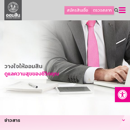
ลูกค้าธุรกิจ
สมัครสินเชื่อ
ตรวจสลาก
ลูกค้าผู้ประกอบรายย่อย
โปรโมชัน
ออมเพื่อสุข
เกี่ยวกับธนาคาร
การพัฒนาที่ยั่งยืน
วางใจให้ออมสิน
ข่าวสาร
ดูแลความสุขของชีวิตคุณ
บริการทางการเงิน
Op
อื่นๆ
ติดต่อเรา
บริการออนไลน์
ข่าวสาร
TH
EN
GSB Society