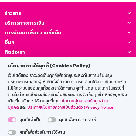
ข่าวสาร
บริการทางการเงิน
การพัฒนาเพื่อความยั่งยืน
อื่นๆ
ติดต่อเรา
นโยบายการใช้คุกกี้ (Cookies Policy)
GSB Society:
เว็บไซต์ของเราจะจัดเก็บคุกกี้เพื่อวัตถุประสงค์ในการปรับปรุง
ประสบการณ์ของผู้ใช้ให้ดียิ่งขึ้น ท่านสามารถเลือกให้ความยินยอมหรือ
ไม่ให้ความยินยอมคุกกี้ของเราได้ที่ "แถบคุกกี้” แต่ละประเภท ในกรณีที่
สำหรับพนักงาน
ท่านไม่ทำการเลือกจะถือว่าท่านไม่ยินยอมการจัดเก็บคุกกี้ คลิกข้อมูลเพิ่ม
เติมเกี่ยวกับการใช้งานคุกกี้ทาง
นโยบายคุ้มครองข้อมูลส่วน
Web HR
GSB Wisdom
M-Search
บุคคล
และ
ประกาศนโยบายความเป็นส่วนตัว (Privacy Notice)
เข้าสู่ระบบเน็ตเมล
คุกกี้ที่จำเป็น
คุกกี้เพื่อการวิเคราะห์
คุกกี้เพื่อช่วยในการใช้งาน