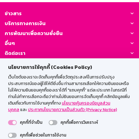
ข่าวสาร
บริการทางการเงิน
การพัฒนาเพื่อความยั่งยืน
อื่นๆ
ติดต่อเรา
นโยบายการใช้คุกกี้ (Cookies Policy)
GSB Society:
เว็บไซต์ของเราจะจัดเก็บคุกกี้เพื่อวัตถุประสงค์ในการปรับปรุง
ประสบการณ์ของผู้ใช้ให้ดียิ่งขึ้น ท่านสามารถเลือกให้ความยินยอมหรือ
ไม่ให้ความยินยอมคุกกี้ของเราได้ที่ "แถบคุกกี้” แต่ละประเภท ในกรณีที่
สำหรับพนักงาน
ท่านไม่ทำการเลือกจะถือว่าท่านไม่ยินยอมการจัดเก็บคุกกี้ คลิกข้อมูลเพิ่ม
เติมเกี่ยวกับการใช้งานคุกกี้ทาง
นโยบายคุ้มครองข้อมูลส่วน
Web HR
GSB Wisdom
M-Search
บุคคล
และ
ประกาศนโยบายความเป็นส่วนตัว (Privacy Notice)
เข้าสู่ระบบเน็ตเมล
คุกกี้ที่จำเป็น
คุกกี้เพื่อการวิเคราะห์
คุกกี้เพื่อช่วยในการใช้งาน