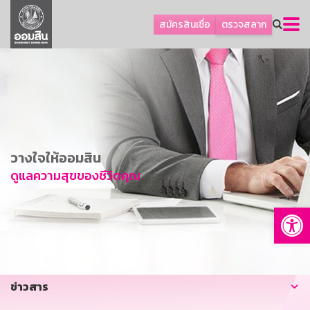
ลูกค้าธุรกิจ
สมัครสินเชื่อ
ตรวจสลาก
ลูกค้าผู้ประกอบรายย่อย
โปรโมชัน
ออมเพื่อสุข
เกี่ยวกับธนาคาร
การพัฒนาที่ยั่งยืน
วางใจให้ออมสิน
ข่าวสาร
ดูแลความสุขของชีวิตคุณ
บริการทางการเงิน
Op
อื่นๆ
ติดต่อเรา
บริการออนไลน์
ข่าวสาร
TH
EN
GSB Society