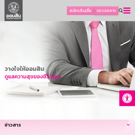
ลูกค้าธุรกิจ
สมัครสินเชื่อ
ตรวจสลาก
ลูกค้าผู้ประกอบรายย่อย
โปรโมชัน
ออมเพื่อสุข
เกี่ยวกับธนาคาร
การพัฒนาที่ยั่งยืน
วางใจให้ออมสิน
ข่าวสาร
ดูแลความสุขของชีวิตคุณ
บริการทางการเงิน
Op
อื่นๆ
ติดต่อเรา
บริการออนไลน์
ข่าวสาร
TH
EN
GSB Society