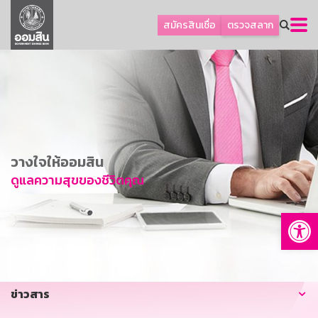
ลูกค้าธุรกิจ
สมัครสินเชื่อ
ตรวจสลาก
ลูกค้าผู้ประกอบรายย่อย
โปรโมชัน
ออมเพื่อสุข
เกี่ยวกับธนาคาร
การพัฒนาที่ยั่งยืน
วางใจให้ออมสิน
ข่าวสาร
ดูแลความสุขของชีวิตคุณ
บริการทางการเงิน
Op
อื่นๆ
ติดต่อเรา
บริการออนไลน์
ข่าวสาร
TH
EN
GSB Society