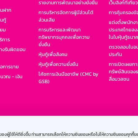
รายงานการพัฒนาอย่างยั่งยืน
เว็บลิงก์ที่เกี่ย
งินฝาก
การบริหารจัดการผู้มีส่วนได้
การคุ้มครองข้
นกู้
ส่วนเสีย
แต่งตั้งพนักง
ียม
การบริหารและพัฒนา
ประเทศไทยลงล
ทรัพยากรบุคคลเพื่อความ
ในใบหุ้นกู้ธน
ริการ
ยั่งยืน
ตรวจสอบใบอน
ย่างรับผิดชอบ
หุ้นกู้เพื่อสังคม
ประกัน
หุ้นกู้เพื่อความยั่งยืน
การเปิดเผยการ
รอการขาย
ทรัพย์สินของธ
โค้ชการเงินมืออาชีพ (CMC by
ำนวณ - เงิน
สื่อมวลชน
GSB)
กงาน
Web HR
GSB Wisdom
M-Search
เข้าสู่ร
ผู้ใช้ให้ดียิ่งขึ้น ท่านสามารถเลือกให้ความยินยอมหรือไม่ให้ความยินยอมคุกกี้ของเ