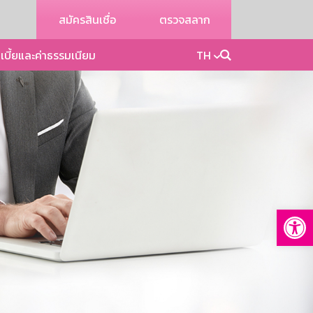
สมัครสินเชื่อ
ตรวจสลาก
เบี้ยและค่าธรรมเนียม
TH
Op