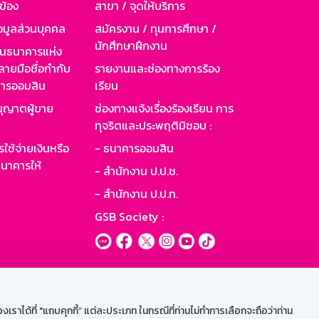
วข้อง
สาขา / จุดให้บริการ
อมูลส่วนบุคคล
สมัครงาน / ทุนการศึกษา /
นักศึกษาฝึกงาน
านธนาคารแห่ง
ายมือชื่อกำกับ
รายงานและช่องทางการร้อง
าคารออมสิน
เรียน
ุญาตผู้ขาย
ช่องทางแจ้งเรื่องร้องเรียน การ
ทุจริตและประพฤติมิชอบ :
ใช้จ่ายเงินหรือ
- ธนาคารออมสิน
นาคารให้
- สำนักงาน ป.ป.ช.
- สำนักงาน ป.ป.ท.
GSB Society :
ะบบเน็ตเมล
ราได้ที่ "แถบคุกกี้” แต่ละประเภท ในกรณีที่ท่านไม่ทำการเลือกจะถือว่าท่าน