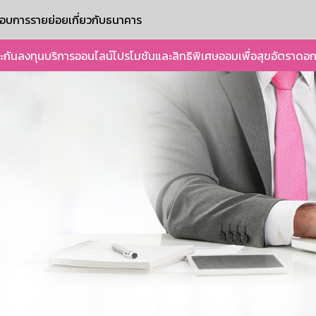
ะกอบการรายย่อย
เกี่ยวกับธนาคาร
ะกัน
ลงทุน
บริการออนไลน์
โปรโมชันและสิทธิพิเศษ
ออมเพื่อสุข
อัตราดอก