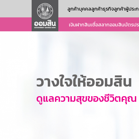
ลูกค้าบุคคล
ลูกค้าธุรกิจ
ลูกค้าผู้ปร
เงินฝาก
สินเชื่อ
สลากออมสิน
บัตร
ปร
วางใจให้ออมสิน
ดูแลความสุขของชีวิตคุณ