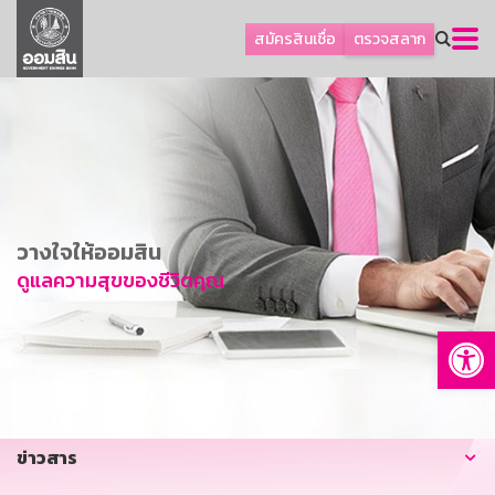
ลูกค้าธุรกิจ
สมัครสินเชื่อ
ตรวจสลาก
ลูกค้าผู้ประกอบรายย่อย
โปรโมชัน
ออมเพื่อสุข
เกี่ยวกับธนาคาร
การพัฒนาที่ยั่งยืน
วางใจให้ออมสิน
ข่าวสาร
ดูแลความสุขของชีวิตคุณ
บริการทางการเงิน
Op
อื่นๆ
ติดต่อเรา
บริการออนไลน์
ข่าวสาร
TH
EN
GSB Society