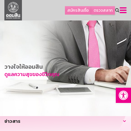
ลูกค้าธุรกิจ
สมัครสินเชื่อ
ตรวจสลาก
ลูกค้าผู้ประกอบรายย่อย
โปรโมชัน
ออมเพื่อสุข
เกี่ยวกับธนาคาร
การพัฒนาที่ยั่งยืน
วางใจให้ออมสิน
ข่าวสาร
ดูแลความสุขของชีวิตคุณ
บริการทางการเงิน
Op
อื่นๆ
ติดต่อเรา
บริการออนไลน์
ข่าวสาร
TH
EN
GSB Society