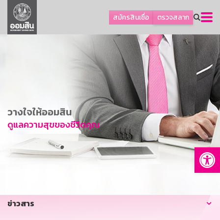
ลูกค้าธุรกิจ
สมัครสินเชื่อ
ตรวจสลาก
ลูกค้าผู้ประกอบรายย่อย
โปรโมชัน
ออมเพื่อสุข
เกี่ยวกับธนาคาร
การพัฒนาที่ยั่งยืน
วางใจให้ออมสิน
ข่าวสาร
ดูแลความสุขของชีวิตคุณ
บริการทางการเงิน
Op
อื่นๆ
ติดต่อเรา
บริการออนไลน์
ข่าวสาร
TH
EN
GSB Society