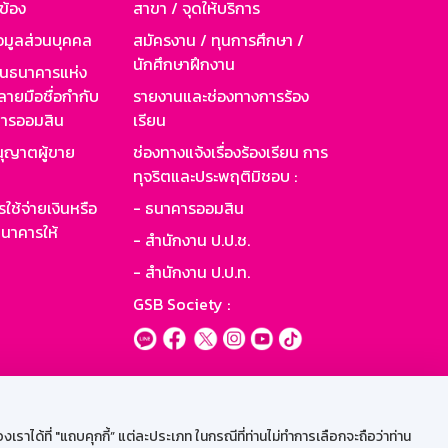
วข้อง
สาขา / จุดให้บริการ
อมูลส่วนบุคคล
สมัครงาน / ทุนการศึกษา /
นักศึกษาฝึกงาน
านธนาคารแห่ง
ายมือชื่อกำกับ
รายงานและช่องทางการร้อง
าคารออมสิน
เรียน
ุญาตผู้ขาย
ช่องทางแจ้งเรื่องร้องเรียน การ
ทุจริตและประพฤติมิชอบ :
ใช้จ่ายเงินหรือ
- ธนาคารออมสิน
นาคารให้
- สำนักงาน ป.ป.ช.
- สำนักงาน ป.ป.ท.
GSB Society :
ะบบเน็ตเมล
ราได้ที่ "แถบคุกกี้” แต่ละประเภท ในกรณีที่ท่านไม่ทำการเลือกจะถือว่าท่าน