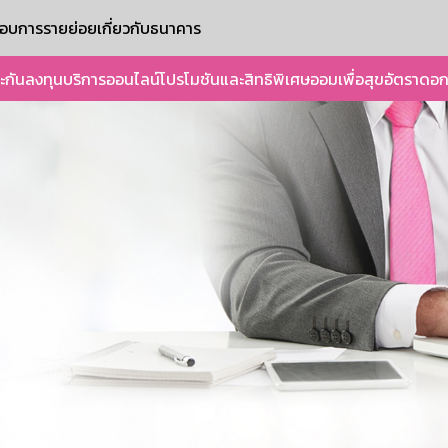
ะกอบการรายย่อย
เกี่ยวกับธนาคาร
ะกัน
ลงทุน
บริการออนไลน์
โปรโมชันและสิทธิพิเศษ
ออมเพื่อสุข
อัตราดอก