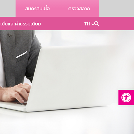
สมัครสินเชื่อ
ตรวจสลาก
เบี้ยและค่าธรรมเนียม
TH
Op