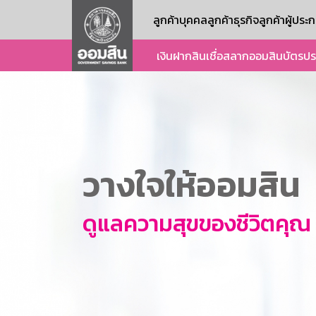
ลูกค้าบุคคล
ลูกค้าธุรกิจ
ลูกค้าผู้ปร
เงินฝาก
สินเชื่อ
สลากออมสิน
บัตร
ปร
วางใจให้ออมสิน
ดูแลความสุขของชีวิตคุณ