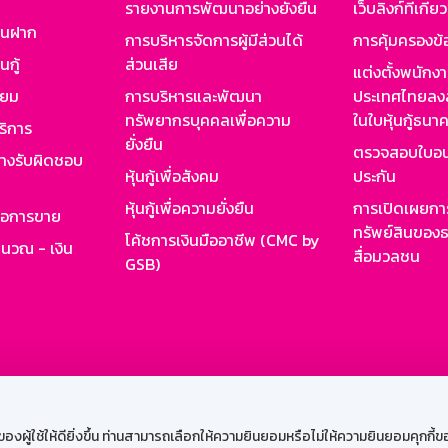
รายงานการพัฒนาอย่างยั่งยืน
เว็บลิงก์ที่เกี่ย
งินฝาก
การบริหารจัดการผู้มีส่วนได้
การคุ้มครองข้
นกู้
ส่วนเสีย
แต่งตั้งพนักง
ียม
การบริหารและพัฒนา
ประเทศไทยลงล
ทรัพยากรบุคคลเพื่อความ
ในใบหุ้นกู้ธน
ริการ
ยั่งยืน
ตรวจสอบใบอน
ย่างรับผิดชอบ
หุ้นกู้เพื่อสังคม
ประกัน
หุ้นกู้เพื่อความยั่งยืน
การเปิดเผยการ
รอการขาย
ทรัพย์สินของธ
โค้ชการเงินมืออาชีพ (CMC by
ำนวณ - เงิน
สื่อมวลชน
GSB)
กงาน
Web HR
GSB Wisdom
M-Search
เข้าสู่ร
ผู้ใช้ให้ดียิ่งขึ้น ท่านสามารถเลือกให้ความยินยอมหรือไม่ให้ความยินยอมคุกกี้ของเ