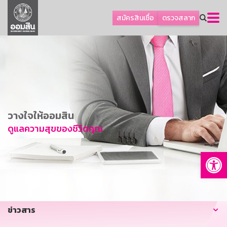
ลูกค้าธุรกิจ
สมัครสินเชื่อ
ตรวจสลาก
ลูกค้าผู้ประกอบรายย่อย
โปรโมชัน
ออมเพื่อสุข
เกี่ยวกับธนาคาร
การพัฒนาที่ยั่งยืน
วางใจให้ออมสิน
ข่าวสาร
ดูแลความสุขของชีวิตคุณ
บริการทางการเงิน
Op
อื่นๆ
ติดต่อเรา
บริการออนไลน์
ข่าวสาร
TH
EN
GSB Society