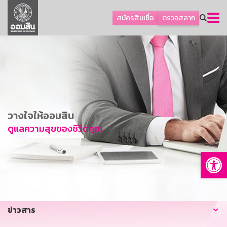
ลูกค้าธุรกิจ
สมัครสินเชื่อ
ตรวจสลาก
ลูกค้าผู้ประกอบรายย่อย
โปรโมชัน
ออมเพื่อสุข
เกี่ยวกับธนาคาร
การพัฒนาที่ยั่งยืน
วางใจให้ออมสิน
ข่าวสาร
ดูแลความสุขของชีวิตคุณ
บริการทางการเงิน
Op
อื่นๆ
ติดต่อเรา
บริการออนไลน์
ข่าวสาร
TH
EN
GSB Society