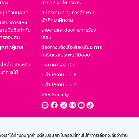
วข้อง
สาขา / จุดให้บริการ
อมูลส่วนบุคคล
สมัครงาน / ทุนการศึกษา /
นักศึกษาฝึกงาน
านธนาคารแห่ง
ายมือชื่อกำกับ
รายงานและช่องทางการร้อง
าคารออมสิน
เรียน
ุญาตผู้ขาย
ช่องทางแจ้งเรื่องร้องเรียน การ
ทุจริตและประพฤติมิชอบ :
ใช้จ่ายเงินหรือ
- ธนาคารออมสิน
นาคารให้
- สำนักงาน ป.ป.ช.
- สำนักงาน ป.ป.ท.
GSB Society :
ะบบเน็ตเมล
ราได้ที่ "แถบคุกกี้” แต่ละประเภท ในกรณีที่ท่านไม่ทำการเลือกจะถือว่าท่าน