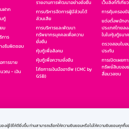
รายงานการพัฒนาอย่างยั่งยืน
เว็บลิงก์ที่เกี่ย
งินฝาก
การบริหารจัดการผู้มีส่วนได้
การคุ้มครองข้
นกู้
ส่วนเสีย
แต่งตั้งพนักง
ียม
การบริหารและพัฒนา
ประเทศไทยลงล
ทรัพยากรบุคคลเพื่อความ
ในใบหุ้นกู้ธน
ริการ
ยั่งยืน
ตรวจสอบใบอน
ย่างรับผิดชอบ
หุ้นกู้เพื่อสังคม
ประกัน
หุ้นกู้เพื่อความยั่งยืน
การเปิดเผยการ
รอการขาย
ทรัพย์สินของธ
โค้ชการเงินมืออาชีพ (CMC by
ำนวณ - เงิน
สื่อมวลชน
GSB)
กงาน
Web HR
GSB Wisdom
M-Search
เข้าสู่ร
ผู้ใช้ให้ดียิ่งขึ้น ท่านสามารถเลือกให้ความยินยอมหรือไม่ให้ความยินยอมคุกกี้ของเ