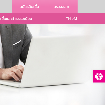
สมัครสินเชื่อ
ตรวจสลาก
เบี้ยและค่าธรรมเนียม
TH
Op