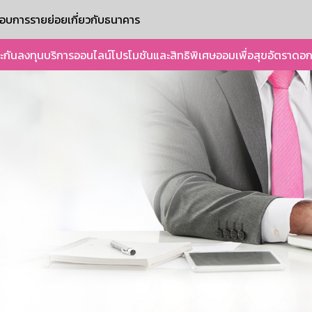
ะกอบการรายย่อย
เกี่ยวกับธนาคาร
ะกัน
ลงทุน
บริการออนไลน์
โปรโมชันและสิทธิพิเศษ
ออมเพื่อสุข
อัตราดอก