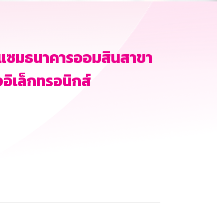
มแซมธนาคารออมสินสาขา
งอิเล็กทรอนิกส์