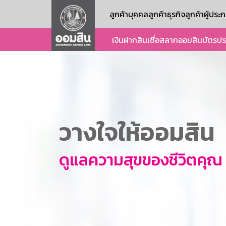
ลูกค้าบุคคล
ลูกค้าธุรกิจ
ลูกค้าผู้ปร
เงินฝาก
สินเชื่อ
สลากออมสิน
บัตร
ปร
วางใจให้ออมสิน
ดูแลความสุขของชีวิตคุณ