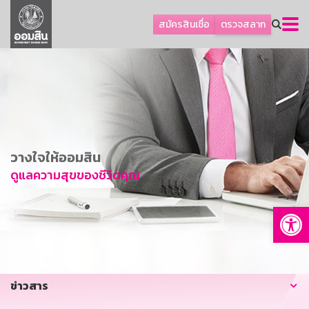
ลูกค้าธุรกิจ
สมัครสินเชื่อ
ตรวจสลาก
ลูกค้าผู้ประกอบรายย่อย
โปรโมชัน
ออมเพื่อสุข
เกี่ยวกับธนาคาร
การพัฒนาที่ยั่งยืน
วางใจให้ออมสิน
ข่าวสาร
ดูแลความสุขของชีวิตคุณ
บริการทางการเงิน
Op
อื่นๆ
ติดต่อเรา
บริการออนไลน์
ข่าวสาร
TH
EN
GSB Society