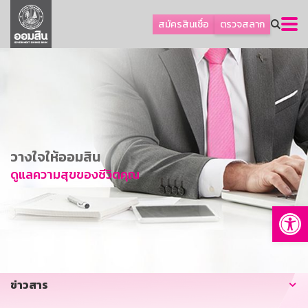
ลูกค้าธุรกิจ
สมัครสินเชื่อ
ตรวจสลาก
ลูกค้าผู้ประกอบรายย่อย
โปรโมชัน
ออมเพื่อสุข
เกี่ยวกับธนาคาร
การพัฒนาที่ยั่งยืน
วางใจให้ออมสิน
ข่าวสาร
ดูแลความสุขของชีวิตคุณ
บริการทางการเงิน
Op
อื่นๆ
ติดต่อเรา
บริการออนไลน์
ข่าวสาร
TH
EN
GSB Society