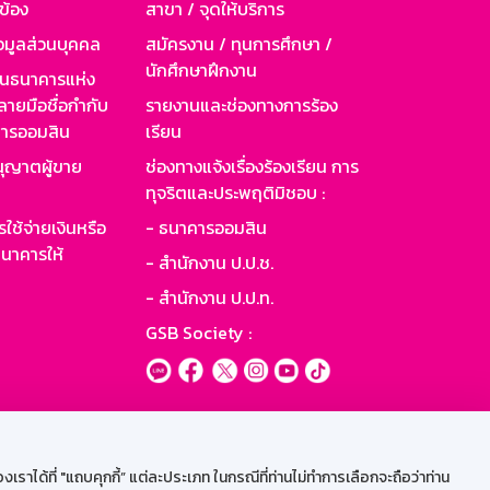
วข้อง
สาขา / จุดให้บริการ
อมูลส่วนบุคคล
สมัครงาน / ทุนการศึกษา /
นักศึกษาฝึกงาน
านธนาคารแห่ง
ายมือชื่อกำกับ
รายงานและช่องทางการร้อง
าคารออมสิน
เรียน
ุญาตผู้ขาย
ช่องทางแจ้งเรื่องร้องเรียน การ
ทุจริตและประพฤติมิชอบ :
ใช้จ่ายเงินหรือ
- ธนาคารออมสิน
นาคารให้
- สำนักงาน ป.ป.ช.
- สำนักงาน ป.ป.ท.
GSB Society :
ะบบเน็ตเมล
ราได้ที่ "แถบคุกกี้” แต่ละประเภท ในกรณีที่ท่านไม่ทำการเลือกจะถือว่าท่าน