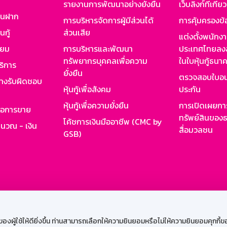
รายงานการพัฒนาอย่างยั่งยืน
เว็บลิงก์ที่เกี่ย
งินฝาก
การบริหารจัดการผู้มีส่วนได้
การคุ้มครองข้
นกู้
ส่วนเสีย
แต่งตั้งพนักง
ียม
การบริหารและพัฒนา
ประเทศไทยลงล
ทรัพยากรบุคคลเพื่อความ
ในใบหุ้นกู้ธน
ริการ
ยั่งยืน
ตรวจสอบใบอน
ย่างรับผิดชอบ
หุ้นกู้เพื่อสังคม
ประกัน
หุ้นกู้เพื่อความยั่งยืน
การเปิดเผยการ
รอการขาย
ทรัพย์สินของธ
โค้ชการเงินมืออาชีพ (CMC by
ำนวณ - เงิน
สื่อมวลชน
GSB)
กงาน
Web HR
GSB Wisdom
M-Search
เข้าสู่ร
ผู้ใช้ให้ดียิ่งขึ้น ท่านสามารถเลือกให้ความยินยอมหรือไม่ให้ความยินยอมคุกกี้ของเ