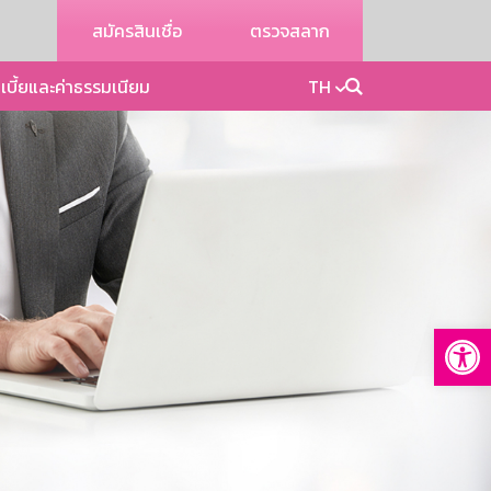
สมัครสินเชื่อ
ตรวจสลาก
เบี้ยและค่าธรรมเนียม
TH
Op