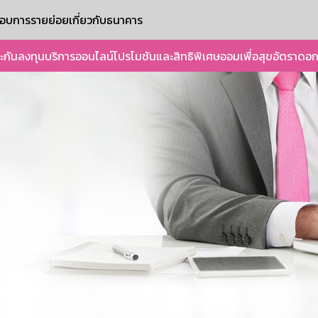
ะกอบการรายย่อย
เกี่ยวกับธนาคาร
ะกัน
ลงทุน
บริการออนไลน์
โปรโมชันและสิทธิพิเศษ
ออมเพื่อสุข
อัตราดอก