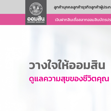
ลูกค้าบุคคล
ลูกค้าธุรกิจ
ลูกค้าผู้ปร
เงินฝาก
สินเชื่อ
สลากออมสิน
บัตร
ปร
วางใจให้ออมสิน
ดูแลความสุขของชีวิตคุณ