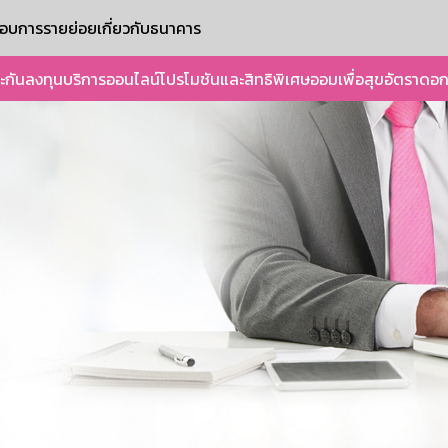
ะกอบการรายย่อย
เกี่ยวกับธนาคาร
ะกัน
ลงทุน
บริการออนไลน์
โปรโมชันและสิทธิพิเศษ
ออมเพื่อสุข
อัตราดอก