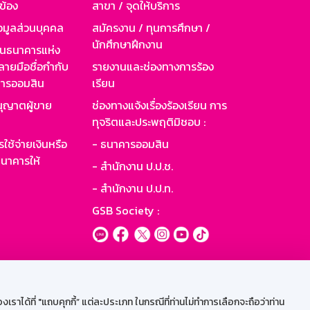
วข้อง
สาขา / จุดให้บริการ
อมูลส่วนบุคคล
สมัครงาน / ทุนการศึกษา /
นักศึกษาฝึกงาน
านธนาคารแห่ง
ายมือชื่อกำกับ
รายงานและช่องทางการร้อง
าคารออมสิน
เรียน
ุญาตผู้ขาย
ช่องทางแจ้งเรื่องร้องเรียน การ
ทุจริตและประพฤติมิชอบ :
ใช้จ่ายเงินหรือ
- ธนาคารออมสิน
นาคารให้
- สำนักงาน ป.ป.ช.
- สำนักงาน ป.ป.ท.
GSB Society :
ะบบเน็ตเมล
ราได้ที่ "แถบคุกกี้” แต่ละประเภท ในกรณีที่ท่านไม่ทำการเลือกจะถือว่าท่าน