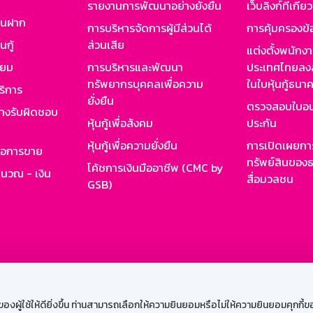
รายงานการพัฒนาอย่างยั่งยืน
เว็บลิงก์ที่เกี่ย
งินฝาก
การบริหารจัดการผู้มีส่วนได้
การคุ้มครองข้
นกู้
ส่วนเสีย
แต่งตั้งพนักง
ียม
การบริหารและพัฒนา
ประเทศไทยลงล
ทรัพยากรบุคคลเพื่อความ
ในใบหุ้นกู้ธน
ริการ
ยั่งยืน
ตรวจสอบใบอน
ย่างรับผิดชอบ
หุ้นกู้เพื่อสังคม
ประกัน
หุ้นกู้เพื่อความยั่งยืน
การเปิดเผยการ
รอการขาย
ทรัพย์สินของธ
โค้ชการเงินมืออาชีพ (CMC by
ำนวณ - เงิน
สื่อมวลชน
GSB)
กงาน
Web HR
GSB Wisdom
M-Search
เข้าสู่ร
ผู้ใช้ให้ดียิ่งขึ้น ท่านสามารถเลือกให้ความยินยอมหรือไม่ให้ความยินยอมคุกกี้ของเ