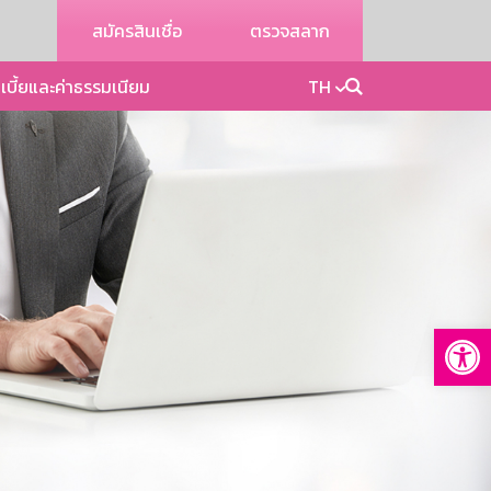
สมัครสินเชื่อ
ตรวจสลาก
เบี้ยและค่าธรรมเนียม
TH
Op