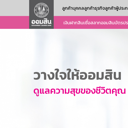
ลูกค้าบุคคล
ลูกค้าธุรกิจ
ลูกค้าผู้ปร
เงินฝาก
สินเชื่อ
สลากออมสิน
บัตร
ปร
วางใจให้ออมสิน
ดูแลความสุขของชีวิตคุณ