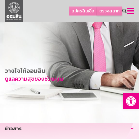
ลูกค้าธุรกิจ
สมัครสินเชื่อ
ตรวจสลาก
ลูกค้าผู้ประกอบรายย่อย
โปรโมชัน
ออมเพื่อสุข
เกี่ยวกับธนาคาร
การพัฒนาที่ยั่งยืน
วางใจให้ออมสิน
ข่าวสาร
ดูแลความสุขของชีวิตคุณ
บริการทางการเงิน
Op
อื่นๆ
ติดต่อเรา
บริการออนไลน์
ข่าวสาร
TH
EN
GSB Society