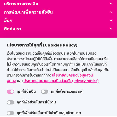
บริการทางการเงิน
การพัฒนาเพื่อความยั่งยืน
อื่นๆ
ติดต่อเรา
GSB Society:
นโยบายการใช้คุกกี้ (Cookies Policy)
เว็บไซต์ของเราจะจัดเก็บคุกกี้เพื่อวัตถุประสงค์ในการปรับปรุง
ประสบการณ์ของผู้ใช้ให้ดียิ่งขึ้น ท่านสามารถเลือกให้ความยินยอมหรือ
สำหรับพนักงาน
ไม่ให้ความยินยอมคุกกี้ของเราได้ที่ "แถบคุกกี้” แต่ละประเภท ในกรณีที่
ท่านไม่ทำการเลือกจะถือว่าท่านไม่ยินยอมการจัดเก็บคุกกี้ คลิกข้อมูลเพิ่ม
Web HR
GSB Wisdom
M-Search
เติมเกี่ยวกับการใช้งานคุกกี้ทาง
นโยบายคุ้มครองข้อมูลส่วน
บุคคล
และ
ประกาศนโยบายความเป็นส่วนตัว (Privacy Notice)
เข้าสู่ระบบเน็ตเมล
คุกกี้ที่จำเป็น
คุกกี้เพื่อการวิเคราะห์
คุกกี้เพื่อช่วยในการใช้งาน
รองรับการใช้งานได้ดีบนเว็บบราวเซอร์
คุกกี้เพื่อปรับเนื้อหาให้เข้ากับกลุ่มเป้าหมาย