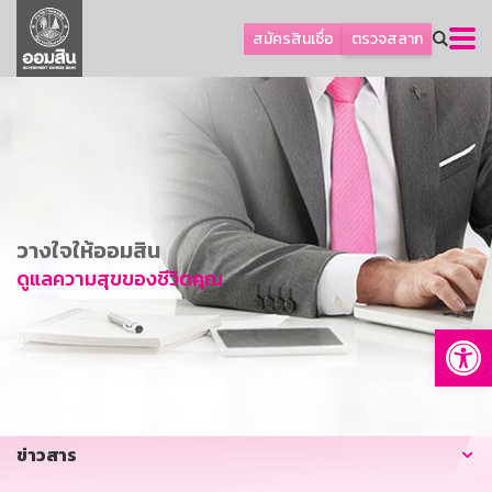
ลูกค้าธุรกิจ
สมัครสินเชื่อ
ตรวจสลาก
ลูกค้าผู้ประกอบรายย่อย
โปรโมชัน
ออมเพื่อสุข
เกี่ยวกับธนาคาร
การพัฒนาที่ยั่งยืน
วางใจให้ออมสิน
ข่าวสาร
ดูแลความสุขของชีวิตคุณ
บริการทางการเงิน
Op
อื่นๆ
ติดต่อเรา
บริการออนไลน์
ข่าวสาร
TH
EN
GSB Society