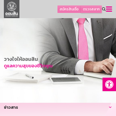
ลูกค้าธุรกิจ
สมัครสินเชื่อ
ตรวจสลาก
ลูกค้าผู้ประกอบรายย่อย
โปรโมชัน
ออมเพื่อสุข
เกี่ยวกับธนาคาร
การพัฒนาที่ยั่งยืน
วางใจให้ออมสิน
ข่าวสาร
ดูแลความสุขของชีวิตคุณ
บริการทางการเงิน
Op
อื่นๆ
ติดต่อเรา
บริการออนไลน์
ข่าวสาร
TH
EN
GSB Society