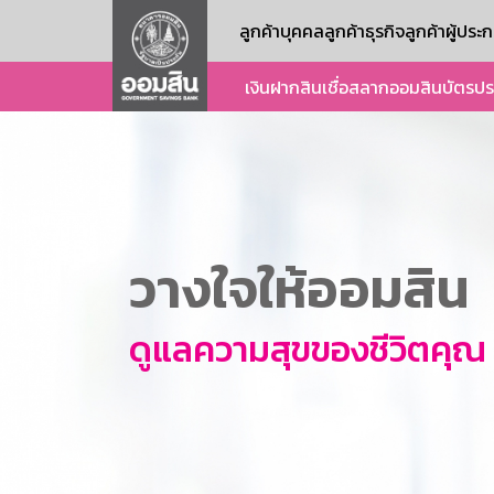
ลูกค้าบุคคล
ลูกค้าธุรกิจ
ลูกค้าผู้ปร
เงินฝาก
สินเชื่อ
สลากออมสิน
บัตร
ปร
วางใจให้ออมสิน
ดูแลความสุขของชีวิตคุณ