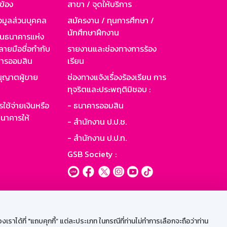
วข้อง
สาขา / จุดให้บริการ
อมูลส่วนบุคคล
สมัครงาน / ทุนการศึกษา /
นักศึกษาฝึกงาน
านธนาคารแห่ง
ายมือชื่อกำกับ
รายงานและช่องทางการร้อง
าคารออมสิน
เรียน
ุญาตผู้ขาย
ช่องทางแจ้งเรื่องร้องเรียน การ
ทุจริตและประพฤติมิชอบ :
ใช้จ่ายเงินหรือ
- ธนาคารออมสิน
นาคารให้
- สำนักงาน ป.ป.ช.
- สำนักงาน ป.ป.ท.
GSB Society :
ะบบเน็ตเมล
ราได้ที่ "แถบคุกกี้” แต่ละประเภท ในกรณีที่ท่านไม่ทำการเลือกจะถือว่าท่าน