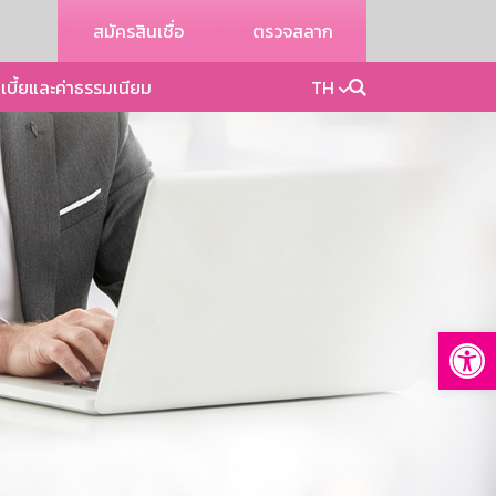
สมัครสินเชื่อ
ตรวจสลาก
เบี้ยและค่าธรรมเนียม
TH
Op