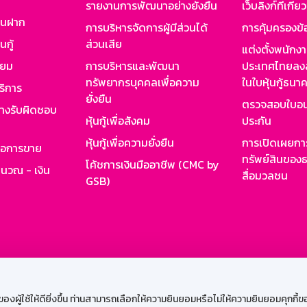
รายงานการพัฒนาอย่างยั่งยืน
เว็บลิงก์ที่เกี่ย
งินฝาก
การบริหารจัดการผู้มีส่วนได้
การคุ้มครองข้
นกู้
ส่วนเสีย
แต่งตั้งพนักง
ียม
การบริหารและพัฒนา
ประเทศไทยลงล
ทรัพยากรบุคคลเพื่อความ
ในใบหุ้นกู้ธน
ริการ
ยั่งยืน
ตรวจสอบใบอน
ย่างรับผิดชอบ
หุ้นกู้เพื่อสังคม
ประกัน
หุ้นกู้เพื่อความยั่งยืน
การเปิดเผยการ
รอการขาย
ทรัพย์สินของธ
โค้ชการเงินมืออาชีพ (CMC by
ำนวณ - เงิน
สื่อมวลชน
GSB)
กงาน
Web HR
GSB Wisdom
M-Search
เข้าสู่ร
ผู้ใช้ให้ดียิ่งขึ้น ท่านสามารถเลือกให้ความยินยอมหรือไม่ให้ความยินยอมคุกกี้ของเ