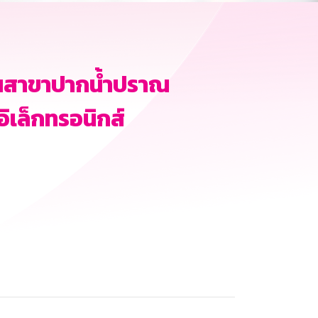
ินสาขาปากน้ำปราณ
อิเล็กทรอนิกส์