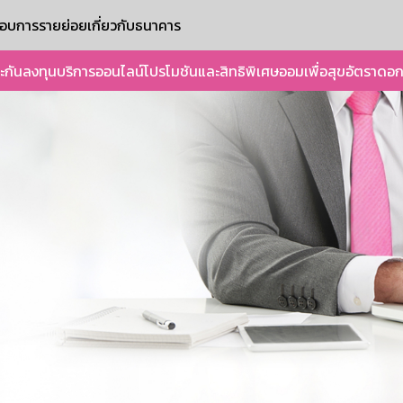
ะกอบการรายย่อย
เกี่ยวกับธนาคาร
ะกัน
ลงทุน
บริการออนไลน์
โปรโมชันและสิทธิพิเศษ
ออมเพื่อสุข
อัตราดอก