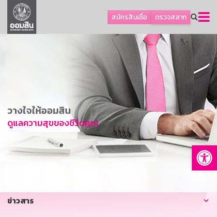
ลูกค้าธุรกิจ
สมัครสินเชื่อ
ตรวจสลาก
ลูกค้าผู้ประกอบรายย่อย
โปรโมชัน
ออมเพื่อสุข
เกี่ยวกับธนาคาร
การพัฒนาที่ยั่งยืน
วางใจให้ออมสิน
ข่าวสาร
ดูแลความสุขของชีวิตคุณ
บริการทางการเงิน
Op
อื่นๆ
ติดต่อเรา
บริการออนไลน์
ข่าวสาร
TH
EN
GSB Society