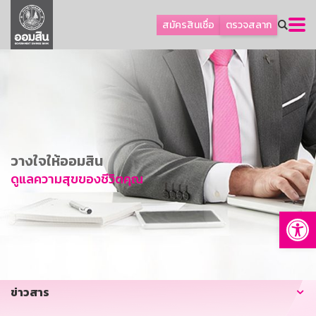
ลูกค้าธุรกิจ
สมัครสินเชื่อ
ตรวจสลาก
ลูกค้าผู้ประกอบรายย่อย
โปรโมชัน
ออมเพื่อสุข
เกี่ยวกับธนาคาร
การพัฒนาที่ยั่งยืน
วางใจให้ออมสิน
ข่าวสาร
ดูแลความสุขของชีวิตคุณ
บริการทางการเงิน
Op
อื่นๆ
ติดต่อเรา
บริการออนไลน์
ข่าวสาร
TH
EN
GSB Society