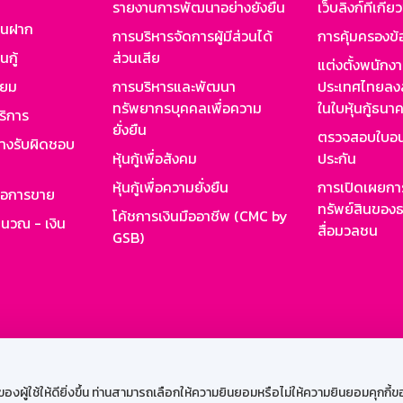
รายงานการพัฒนาอย่างยั่งยืน
เว็บลิงก์ที่เกี่ย
งินฝาก
การบริหารจัดการผู้มีส่วนได้
การคุ้มครองข้
นกู้
ส่วนเสีย
แต่งตั้งพนักง
ียม
การบริหารและพัฒนา
ประเทศไทยลงล
ทรัพยากรบุคคลเพื่อความ
ในใบหุ้นกู้ธน
ริการ
ยั่งยืน
ตรวจสอบใบอน
ย่างรับผิดชอบ
หุ้นกู้เพื่อสังคม
ประกัน
หุ้นกู้เพื่อความยั่งยืน
การเปิดเผยการ
รอการขาย
ทรัพย์สินของธ
โค้ชการเงินมืออาชีพ (CMC by
ำนวณ - เงิน
สื่อมวลชน
GSB)
กงาน
Web HR
GSB Wisdom
M-Search
เข้าสู่ร
ผู้ใช้ให้ดียิ่งขึ้น ท่านสามารถเลือกให้ความยินยอมหรือไม่ให้ความยินยอมคุกกี้ของเ