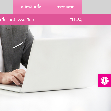
สมัครสินเชื่อ
ตรวจสลาก
เบี้ยและค่าธรรมเนียม
TH
Op