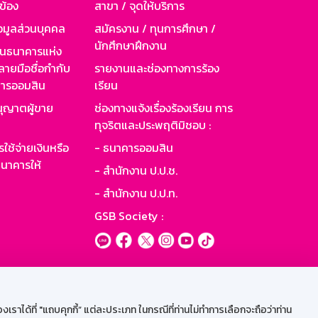
วข้อง
สาขา / จุดให้บริการ
อมูลส่วนบุคคล
สมัครงาน / ทุนการศึกษา /
นักศึกษาฝึกงาน
านธนาคารแห่ง
ายมือชื่อกำกับ
รายงานและช่องทางการร้อง
าคารออมสิน
เรียน
ุญาตผู้ขาย
ช่องทางแจ้งเรื่องร้องเรียน การ
ทุจริตและประพฤติมิชอบ :
ใช้จ่ายเงินหรือ
- ธนาคารออมสิน
นาคารให้
- สำนักงาน ป.ป.ช.
- สำนักงาน ป.ป.ท.
GSB Society :
ะบบเน็ตเมล
ราได้ที่ "แถบคุกกี้” แต่ละประเภท ในกรณีที่ท่านไม่ทำการเลือกจะถือว่าท่าน