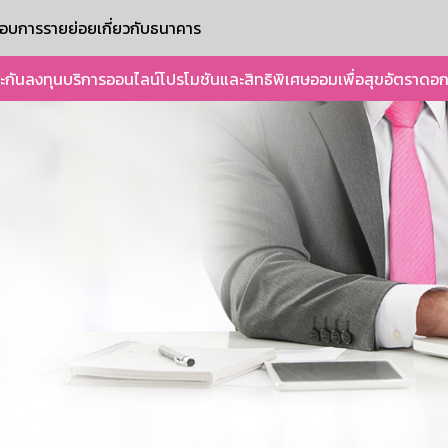
ะกอบการรายย่อย
เกี่ยวกับธนาคาร
ะกัน
ลงทุน
บริการออนไลน์
โปรโมชันและสิทธิพิเศษ
ออมเพื่อสุข
อัตราดอก