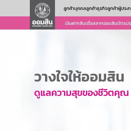
ลูกค้าบุคคล
ลูกค้าธุรกิจ
ลูกค้าผู้ปร
เงินฝาก
สินเชื่อ
สลากออมสิน
บัตร
ปร
วางใจให้ออมสิน
ดูแลความสุขของชีวิตคุณ