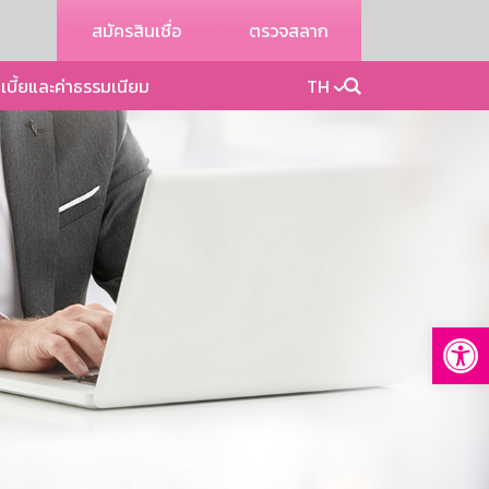
สมัครสินเชื่อ
ตรวจสลาก
เบี้ยและค่าธรรมเนียม
TH
Op