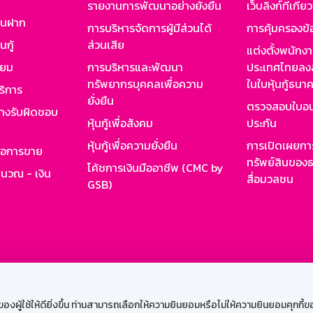
รายงานการพัฒนาอย่างยั่งยืน
เว็บลิงก์ที่เกี่ย
งินฝาก
การบริหารจัดการผู้มีส่วนได้
การคุ้มครองข้
นกู้
ส่วนเสีย
แต่งตั้งพนักง
ียม
การบริหารและพัฒนา
ประเทศไทยลงล
ทรัพยากรบุคคลเพื่อความ
ในใบหุ้นกู้ธน
ริการ
ยั่งยืน
ตรวจสอบใบอน
ย่างรับผิดชอบ
หุ้นกู้เพื่อสังคม
ประกัน
หุ้นกู้เพื่อความยั่งยืน
การเปิดเผยการ
รอการขาย
ทรัพย์สินของธ
โค้ชการเงินมืออาชีพ (CMC by
ำนวณ - เงิน
สื่อมวลชน
GSB)
กงาน
Web HR
GSB Wisdom
M-Search
เข้าสู่ร
ผู้ใช้ให้ดียิ่งขึ้น ท่านสามารถเลือกให้ความยินยอมหรือไม่ให้ความยินยอมคุกกี้ของเ