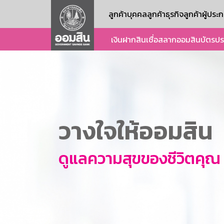
ลูกค้าบุคคล
ลูกค้าธุรกิจ
ลูกค้าผู้ปร
เงินฝาก
สินเชื่อ
สลากออมสิน
บัตร
ปร
วางใจให้ออมสิน
ดูแลความสุขของชีวิตคุณ