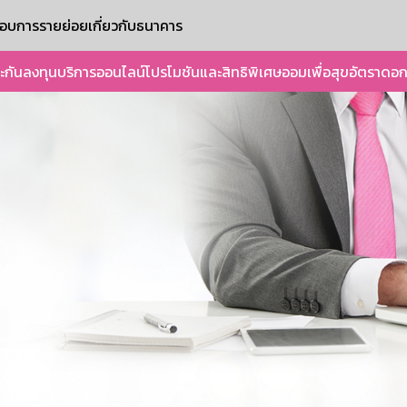
ะกอบการรายย่อย
เกี่ยวกับธนาคาร
ะกัน
ลงทุน
บริการออนไลน์
โปรโมชันและสิทธิพิเศษ
ออมเพื่อสุข
อัตราดอก