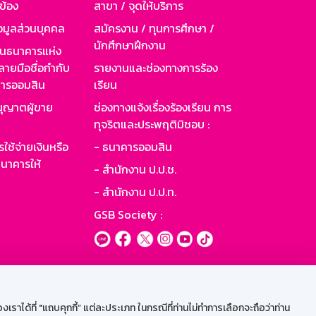
วข้อง
สาขา / จุดให้บริการ
อมูลส่วนบุคคล
สมัครงาน / ทุนการศึกษา /
นักศึกษาฝึกงาน
านธนาคารแห่ง
ายมือชื่อกำกับ
รายงานและช่องทางการร้อง
าคารออมสิน
เรียน
ุญาตผู้ขาย
ช่องทางแจ้งเรื่องร้องเรียน การ
ทุจริตและประพฤติมิชอบ :
ใช้จ่ายเงินหรือ
- ธนาคารออมสิน
นาคารให้
- สำนักงาน ป.ป.ช.
- สำนักงาน ป.ป.ท.
GSB Society :
ะบบเน็ตเมล
ราได้ที่ "แถบคุกกี้” แต่ละประเภท ในกรณีที่ท่านไม่ทำการเลือกจะถือว่าท่าน