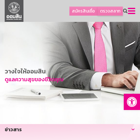
ลูกค้าธุรกิจ
สมัครสินเชื่อ
ตรวจสลาก
ลูกค้าผู้ประกอบรายย่อย
โปรโมชัน
ออมเพื่อสุข
เกี่ยวกับธนาคาร
การพัฒนาที่ยั่งยืน
วางใจให้ออมสิน
ข่าวสาร
ดูแลความสุขของชีวิตคุณ
บริการทางการเงิน
Op
อื่นๆ
ติดต่อเรา
บริการออนไลน์
ข่าวสาร
TH
EN
GSB Society