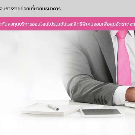
ะกอบการรายย่อย
เกี่ยวกับธนาคาร
ะกัน
ลงทุน
บริการออนไลน์
โปรโมชันและสิทธิพิเศษ
ออมเพื่อสุข
อัตราดอก