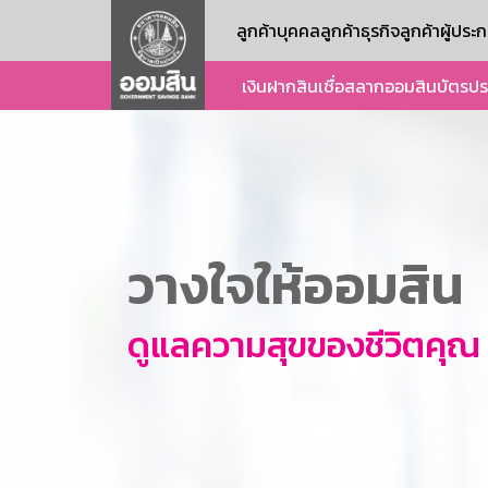
ลูกค้าบุคคล
ลูกค้าธุรกิจ
ลูกค้าผู้ปร
เงินฝาก
สินเชื่อ
สลากออมสิน
บัตร
ปร
วางใจให้ออมสิน
ดูแลความสุขของชีวิตคุณ