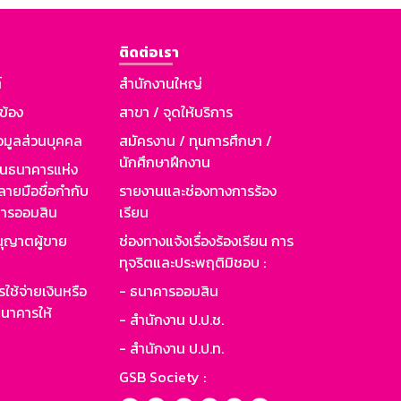
ติดต่อเรา
์
สำนักงานใหญ่
วข้อง
สาขา / จุดให้บริการ
อมูลส่วนบุคคล
สมัครงาน / ทุนการศึกษา /
นักศึกษาฝึกงาน
านธนาคารแห่ง
ายมือชื่อกำกับ
รายงานและช่องทางการร้อง
าคารออมสิน
เรียน
ุญาตผู้ขาย
ช่องทางแจ้งเรื่องร้องเรียน การ
ทุจริตและประพฤติมิชอบ :
ใช้จ่ายเงินหรือ
- ธนาคารออมสิน
นาคารให้
- สำนักงาน ป.ป.ช.
- สำนักงาน ป.ป.ท.
GSB Society :