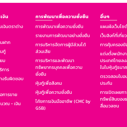
เงิน
การพัฒนาเพื่อความยั่งยืน
อื่นๆ
นเงินตราต่าง
การพัฒนาเพื่อความยั่งยืน
แผนผังเว็บไซต
รายงานการพัฒนาอย่างยั่งยืน
เว็บลิงก์ที่เกี่ย
งินฝาก
การบริหารจัดการผู้มีส่วนได้
การคุ้มครองข้
นกู้
ส่วนเสีย
แต่งตั้งพนักง
ียม
การบริหารและพัฒนา
ประเทศไทยลงล
ทรัพยากรบุคคลเพื่อความ
ในใบหุ้นกู้ธน
ริการ
ยั่งยืน
ตรวจสอบใบอน
ย่างรับผิดชอบ
หุ้นกู้เพื่อสังคม
ประกัน
หุ้นกู้เพื่อความยั่งยืน
การเปิดเผยการ
รอการขาย
ทรัพย์สินของธ
โค้ชการเงินมืออาชีพ (CMC by
ำนวณ - เงิน
สื่อมวลชน
GSB)