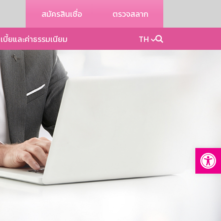
สมัครสินเชื่อ
ตรวจสลาก
เบี้ยและค่าธรรมเนียม
TH
Op