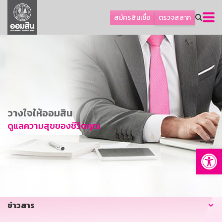
ลูกค้าธุรกิจ
สมัครสินเชื่อ
ตรวจสลาก
ลูกค้าผู้ประกอบรายย่อย
โปรโมชัน
ออมเพื่อสุข
เกี่ยวกับธนาคาร
การพัฒนาที่ยั่งยืน
วางใจให้ออมสิน
ข่าวสาร
ดูแลความสุขของชีวิตคุณ
บริการทางการเงิน
Op
อื่นๆ
ติดต่อเรา
บริการออนไลน์
ข่าวสาร
TH
EN
GSB Society