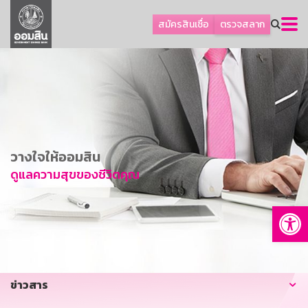
ลูกค้าธุรกิจ
สมัครสินเชื่อ
ตรวจสลาก
ลูกค้าผู้ประกอบรายย่อย
โปรโมชัน
ออมเพื่อสุข
เกี่ยวกับธนาคาร
การพัฒนาที่ยั่งยืน
วางใจให้ออมสิน
ข่าวสาร
ดูแลความสุขของชีวิตคุณ
บริการทางการเงิน
Op
อื่นๆ
ติดต่อเรา
บริการออนไลน์
ข่าวสาร
TH
EN
GSB Society