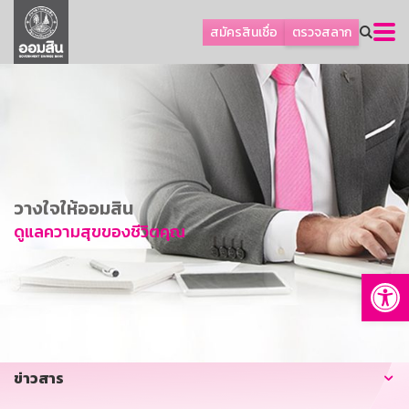
ลูกค้าธุรกิจ
สมัครสินเชื่อ
ตรวจสลาก
ลูกค้าผู้ประกอบรายย่อย
โปรโมชัน
ออมเพื่อสุข
เกี่ยวกับธนาคาร
การพัฒนาที่ยั่งยืน
วางใจให้ออมสิน
ข่าวสาร
ดูแลความสุขของชีวิตคุณ
บริการทางการเงิน
Op
อื่นๆ
ติดต่อเรา
บริการออนไลน์
ข่าวสาร
TH
EN
GSB Society