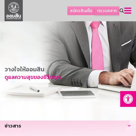
ลูกค้าธุรกิจ
สมัครสินเชื่อ
ตรวจสลาก
ลูกค้าผู้ประกอบรายย่อย
โปรโมชัน
ออมเพื่อสุข
เกี่ยวกับธนาคาร
การพัฒนาที่ยั่งยืน
วางใจให้ออมสิน
ข่าวสาร
ดูแลความสุขของชีวิตคุณ
บริการทางการเงิน
Op
อื่นๆ
ติดต่อเรา
บริการออนไลน์
ข่าวสาร
TH
EN
GSB Society