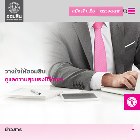
ลูกค้าธุรกิจ
สมัครสินเชื่อ
ตรวจสลาก
ลูกค้าผู้ประกอบรายย่อย
โปรโมชัน
ออมเพื่อสุข
เกี่ยวกับธนาคาร
การพัฒนาที่ยั่งยืน
วางใจให้ออมสิน
ข่าวสาร
ดูแลความสุขของชีวิตคุณ
บริการทางการเงิน
Op
อื่นๆ
ติดต่อเรา
บริการออนไลน์
ข่าวสาร
TH
EN
GSB Society