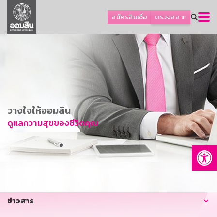
ลูกค้าธุรกิจ
สมัครสินเชื่อ
ตรวจสลาก
ลูกค้าผู้ประกอบรายย่อย
โปรโมชัน
ออมเพื่อสุข
เกี่ยวกับธนาคาร
การพัฒนาที่ยั่งยืน
วางใจให้ออมสิน
ข่าวสาร
ดูแลความสุขของชีวิตคุณ
บริการทางการเงิน
Op
อื่นๆ
ติดต่อเรา
บริการออนไลน์
ข่าวสาร
TH
EN
GSB Society