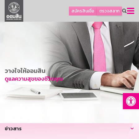
ลูกค้าธุรกิจ
สมัครสินเชื่อ
ตรวจสลาก
ลูกค้าผู้ประกอบรายย่อย
โปรโมชัน
ออมเพื่อสุข
เกี่ยวกับธนาคาร
การพัฒนาที่ยั่งยืน
วางใจให้ออมสิน
ข่าวสาร
ดูแลความสุขของชีวิตคุณ
บริการทางการเงิน
Op
อื่นๆ
ติดต่อเรา
บริการออนไลน์
ข่าวสาร
TH
EN
GSB Society