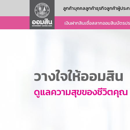
ลูกค้าบุคคล
ลูกค้าธุรกิจ
ลูกค้าผู้ปร
เงินฝาก
สินเชื่อ
สลากออมสิน
บัตร
ปร
วางใจให้ออมสิน
ดูแลความสุขของชีวิตคุณ