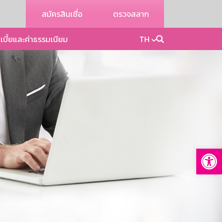
สมัครสินเชื่อ
ตรวจสลาก
เบี้ยและค่าธรรมเนียม
TH
Op