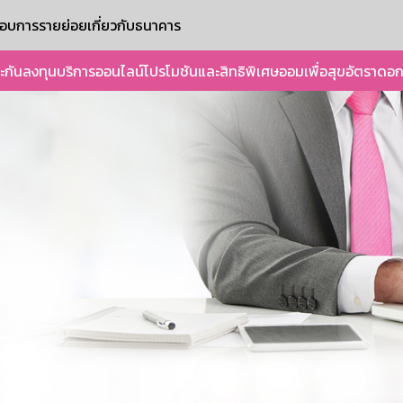
ะกอบการรายย่อย
เกี่ยวกับธนาคาร
ะกัน
ลงทุน
บริการออนไลน์
โปรโมชันและสิทธิพิเศษ
ออมเพื่อสุข
อัตราดอก