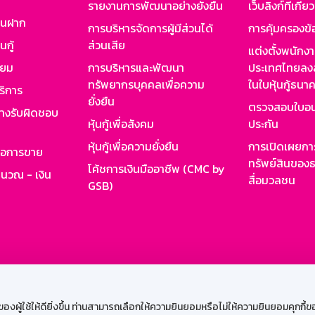
รายงานการพัฒนาอย่างยั่งยืน
เว็บลิงก์ที่เกี่ย
งินฝาก
การบริหารจัดการผู้มีส่วนได้
การคุ้มครองข้
นกู้
ส่วนเสีย
แต่งตั้งพนักง
ียม
การบริหารและพัฒนา
ประเทศไทยลงล
ทรัพยากรบุคคลเพื่อความ
ในใบหุ้นกู้ธน
ริการ
ยั่งยืน
ตรวจสอบใบอน
ย่างรับผิดชอบ
หุ้นกู้เพื่อสังคม
ประกัน
หุ้นกู้เพื่อความยั่งยืน
การเปิดเผยการ
รอการขาย
ทรัพย์สินของธ
โค้ชการเงินมืออาชีพ (CMC by
ำนวณ - เงิน
สื่อมวลชน
GSB)
กงาน
Web HR
GSB Wisdom
M-Search
เข้าสู่ร
ผู้ใช้ให้ดียิ่งขึ้น ท่านสามารถเลือกให้ความยินยอมหรือไม่ให้ความยินยอมคุกกี้ของเ