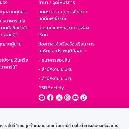
วข้อง
สาขา / จุดให้บริการ
อมูลส่วนบุคคล
สมัครงาน / ทุนการศึกษา /
นักศึกษาฝึกงาน
านธนาคารแห่ง
ายมือชื่อกำกับ
รายงานและช่องทางการร้อง
าคารออมสิน
เรียน
ุญาตผู้ขาย
ช่องทางแจ้งเรื่องร้องเรียน การ
ทุจริตและประพฤติมิชอบ :
ใช้จ่ายเงินหรือ
- ธนาคารออมสิน
นาคารให้
- สำนักงาน ป.ป.ช.
- สำนักงาน ป.ป.ท.
GSB Society :
ะบบเน็ตเมล
ราได้ที่ "แถบคุกกี้” แต่ละประเภท ในกรณีที่ท่านไม่ทำการเลือกจะถือว่าท่าน