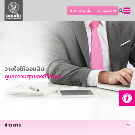
ลูกค้าธุรกิจ
สมัครสินเชื่อ
ตรวจสลาก
ลูกค้าผู้ประกอบรายย่อย
โปรโมชัน
ออมเพื่อสุข
เกี่ยวกับธนาคาร
การพัฒนาที่ยั่งยืน
วางใจให้ออมสิน
ข่าวสาร
ดูแลความสุขของชีวิตคุณ
บริการทางการเงิน
Op
อื่นๆ
ติดต่อเรา
บริการออนไลน์
ข่าวสาร
TH
EN
GSB Society