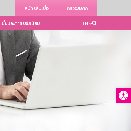
สมัครสินเชื่อ
ตรวจสลาก
เบี้ยและค่าธรรมเนียม
TH
Op