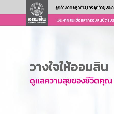
ลูกค้าบุคคล
ลูกค้าธุรกิจ
ลูกค้าผู้ปร
เงินฝาก
สินเชื่อ
สลากออมสิน
บัตร
ปร
วางใจให้ออมสิน
ดูแลความสุขของชีวิตคุณ