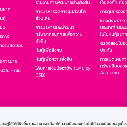
รายงานการพัฒนาอย่างยั่งยืน
เว็บลิงก์ที่เกี่ย
งินฝาก
การบริหารจัดการผู้มีส่วนได้
การคุ้มครองข้
นกู้
ส่วนเสีย
แต่งตั้งพนักง
ียม
การบริหารและพัฒนา
ประเทศไทยลงล
ทรัพยากรบุคคลเพื่อความ
ในใบหุ้นกู้ธน
ริการ
ยั่งยืน
ตรวจสอบใบอน
ย่างรับผิดชอบ
หุ้นกู้เพื่อสังคม
ประกัน
หุ้นกู้เพื่อความยั่งยืน
การเปิดเผยการ
รอการขาย
ทรัพย์สินของธ
โค้ชการเงินมืออาชีพ (CMC by
ำนวณ - เงิน
สื่อมวลชน
GSB)
กงาน
Web HR
GSB Wisdom
M-Search
เข้าสู่ร
ผู้ใช้ให้ดียิ่งขึ้น ท่านสามารถเลือกให้ความยินยอมหรือไม่ให้ความยินยอมคุกกี้ของเ