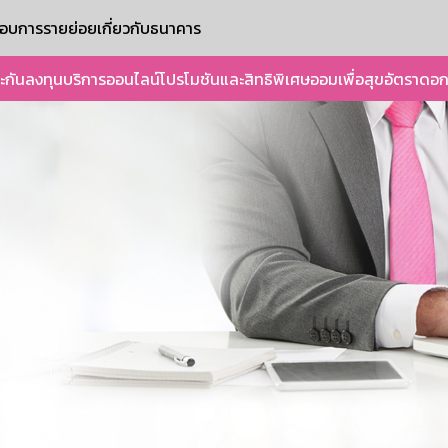
ะกอบการรายย่อย
เกี่ยวกับธนาคาร
ะกัน
ลงทุน
บริการออนไลน์
โปรโมชันและสิทธิพิเศษ
ออมเพื่อสุข
อัตราดอก