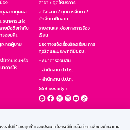
วข้อง
สาขา / จุดให้บริการ
อมูลส่วนบุคคล
สมัครงาน / ทุนการศึกษา /
นักศึกษาฝึกงาน
านธนาคารแห่ง
ายมือชื่อกำกับ
รายงานและช่องทางการร้อง
าคารออมสิน
เรียน
ุญาตผู้ขาย
ช่องทางแจ้งเรื่องร้องเรียน การ
ทุจริตและประพฤติมิชอบ :
ใช้จ่ายเงินหรือ
- ธนาคารออมสิน
นาคารให้
- สำนักงาน ป.ป.ช.
- สำนักงาน ป.ป.ท.
GSB Society :
ะบบเน็ตเมล
ราได้ที่ "แถบคุกกี้” แต่ละประเภท ในกรณีที่ท่านไม่ทำการเลือกจะถือว่าท่าน