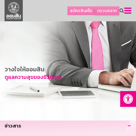
ลูกค้าธุรกิจ
สมัครสินเชื่อ
ตรวจสลาก
ลูกค้าผู้ประกอบรายย่อย
โปรโมชัน
ออมเพื่อสุข
เกี่ยวกับธนาคาร
การพัฒนาที่ยั่งยืน
วางใจให้ออมสิน
ข่าวสาร
ดูแลความสุขของชีวิตคุณ
บริการทางการเงิน
Op
อื่นๆ
ติดต่อเรา
บริการออนไลน์
ข่าวสาร
TH
EN
GSB Society