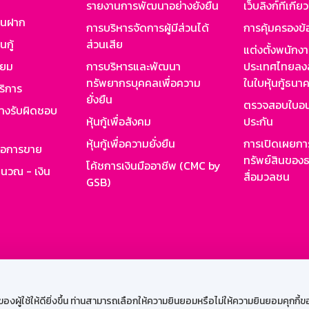
รายงานการพัฒนาอย่างยั่งยืน
เว็บลิงก์ที่เกี่ย
งินฝาก
การบริหารจัดการผู้มีส่วนได้
การคุ้มครองข้
นกู้
ส่วนเสีย
แต่งตั้งพนักง
ียม
การบริหารและพัฒนา
ประเทศไทยลงล
ทรัพยากรบุคคลเพื่อความ
ในใบหุ้นกู้ธน
ริการ
ยั่งยืน
ตรวจสอบใบอน
ย่างรับผิดชอบ
หุ้นกู้เพื่อสังคม
ประกัน
หุ้นกู้เพื่อความยั่งยืน
การเปิดเผยการ
รอการขาย
ทรัพย์สินของธ
โค้ชการเงินมืออาชีพ (CMC by
ำนวณ - เงิน
สื่อมวลชน
GSB)
กงาน
Web HR
GSB Wisdom
M-Search
เข้าสู่ร
ผู้ใช้ให้ดียิ่งขึ้น ท่านสามารถเลือกให้ความยินยอมหรือไม่ให้ความยินยอมคุกกี้ของเ