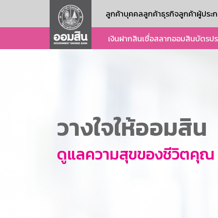
ลูกค้าบุคคล
ลูกค้าธุรกิจ
ลูกค้าผู้ปร
เงินฝาก
สินเชื่อ
สลากออมสิน
บัตร
ปร
วางใจให้ออมสิน
ดูแลความสุขของชีวิตคุณ