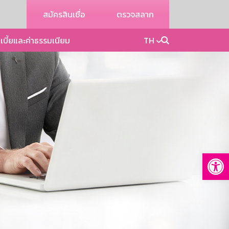
สมัครสินเชื่อ
ตรวจสลาก
เบี้ยและค่าธรรมเนียม
TH
Op