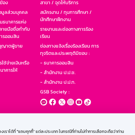
วข้อง
สาขา / จุดให้บริการ
อมูลส่วนบุคคล
สมัครงาน / ทุนการศึกษา /
นักศึกษาฝึกงาน
านธนาคารแห่ง
ายมือชื่อกำกับ
รายงานและช่องทางการร้อง
าคารออมสิน
เรียน
ุญาตผู้ขาย
ช่องทางแจ้งเรื่องร้องเรียน การ
ทุจริตและประพฤติมิชอบ :
ใช้จ่ายเงินหรือ
- ธนาคารออมสิน
นาคารให้
- สำนักงาน ป.ป.ช.
- สำนักงาน ป.ป.ท.
GSB Society :
ะบบเน็ตเมล
ราได้ที่ "แถบคุกกี้” แต่ละประเภท ในกรณีที่ท่านไม่ทำการเลือกจะถือว่าท่าน