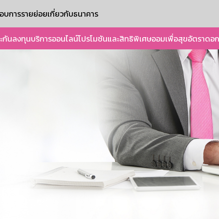
ะกอบการรายย่อย
เกี่ยวกับธนาคาร
ะกัน
ลงทุน
บริการออนไลน์
โปรโมชันและสิทธิพิเศษ
ออมเพื่อสุข
อัตราดอก