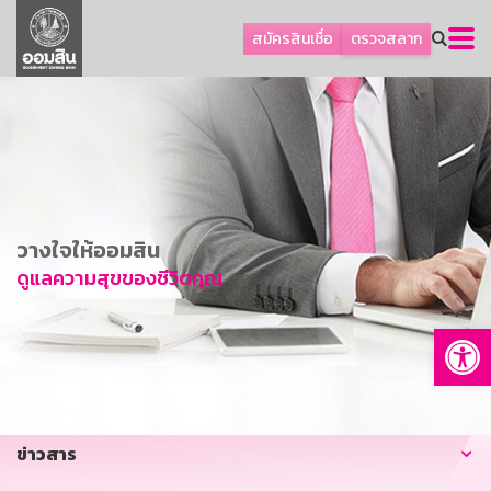
ลูกค้าธุรกิจ
สมัครสินเชื่อ
ตรวจสลาก
ลูกค้าผู้ประกอบรายย่อย
โปรโมชัน
ออมเพื่อสุข
เกี่ยวกับธนาคาร
การพัฒนาที่ยั่งยืน
วางใจให้ออมสิน
ข่าวสาร
ดูแลความสุขของชีวิตคุณ
บริการทางการเงิน
Op
อื่นๆ
ติดต่อเรา
บริการออนไลน์
ข่าวสาร
TH
EN
GSB Society