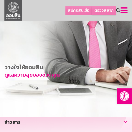
ลูกค้าธุรกิจ
สมัครสินเชื่อ
ตรวจสลาก
ลูกค้าผู้ประกอบรายย่อย
โปรโมชัน
ออมเพื่อสุข
เกี่ยวกับธนาคาร
การพัฒนาที่ยั่งยืน
วางใจให้ออมสิน
ข่าวสาร
ดูแลความสุขของชีวิตคุณ
บริการทางการเงิน
Op
อื่นๆ
ติดต่อเรา
บริการออนไลน์
ข่าวสาร
TH
EN
GSB Society