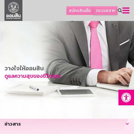
ลูกค้าธุรกิจ
สมัครสินเชื่อ
ตรวจสลาก
ลูกค้าผู้ประกอบรายย่อย
โปรโมชัน
ออมเพื่อสุข
เกี่ยวกับธนาคาร
การพัฒนาที่ยั่งยืน
วางใจให้ออมสิน
ข่าวสาร
ดูแลความสุขของชีวิตคุณ
บริการทางการเงิน
Op
อื่นๆ
ติดต่อเรา
บริการออนไลน์
ข่าวสาร
TH
EN
GSB Society