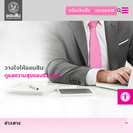
ลูกค้าธุรกิจ
สมัครสินเชื่อ
ตรวจสลาก
ลูกค้าผู้ประกอบรายย่อย
โปรโมชัน
ออมเพื่อสุข
เกี่ยวกับธนาคาร
การพัฒนาที่ยั่งยืน
วางใจให้ออมสิน
ข่าวสาร
ดูแลความสุขของชีวิตคุณ
บริการทางการเงิน
Op
อื่นๆ
ติดต่อเรา
บริการออนไลน์
ข่าวสาร
TH
EN
GSB Society